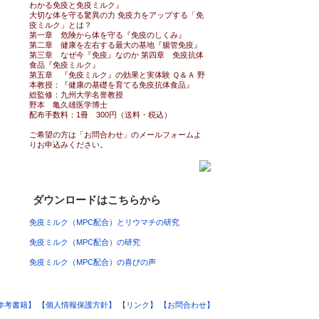
わかる免疫と免疫ミルク』
大切な体を守る驚異の力 免疫力をアップする「免
疫ミルク」とは？
第一章 危険から体を守る『免疫のしくみ』
第二章 健康を左右する最大の基地『腸管免疫』
第三章 なぜ今『免疫』なのか 第四章 免疫抗体
食品『免疫ミルク』
第五章 『免疫ミルク』の効果と実体験 Ｑ＆Ａ 野
本教授：『健康の基礎を育てる免疫抗体食品』
総監修：九州大学名誉教授
野本 亀久雄医学博士
配布手数料：1冊 300円（送料・税込）
ご希望の方は「お問合わせ」のメールフォームよ
りお申込みください。
ダウンロードはこちらから
免疫ミルク（MPC配合）とリウマチの研究
免疫ミルク（MPC配合）の研究
免疫ミルク（MPC配合）の喜びの声
参考書籍】
【個人情報保護方針】
【リンク】
【お問合わせ】