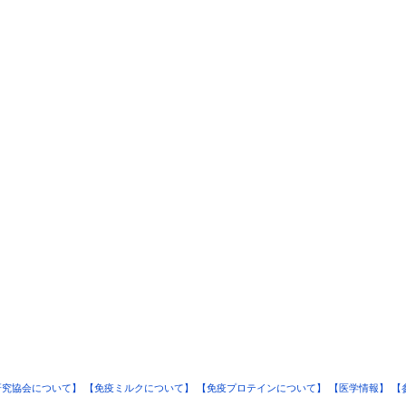
研究協会について】
【免疫ミルクについて】
【免疫プロテインについて】
【医学情報】
【