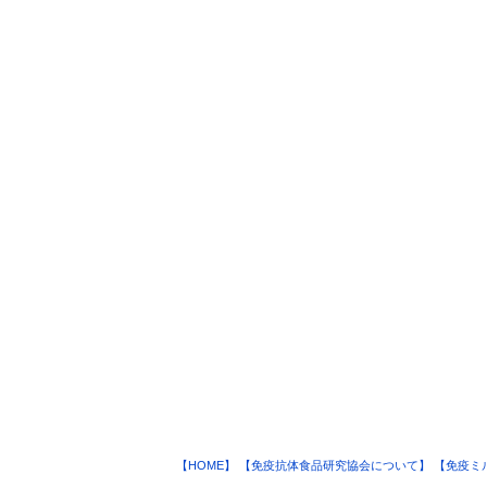
【HOME】
【免疫抗体食品研究協会について】
【免疫ミ