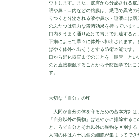
ウトします。また、皮膚から分泌される皮
眼や鼻・口内などの粘膜は、繊毛で異物の
りつくと分泌される涙や鼻水・唾液には病
のふたつは強力な殺菌効果を持っています
口内をうまく通りぬけて胃まで到達すると
下痢によって早々に体外へ排出されます。
ばやく体外へ出そうとする防衛本能です。
口から消化器官までのことを「腸管」とい
のと直接接触することから予防医学ではこ
す。
大切な「自分」の印
人間が自分の体を守るための基本方針は
「自分以外の異物」は速やかに排除するこ
ところで自分とそれ以外の異物を区別する
人間の体は六十兆個の細胞が集まってでき