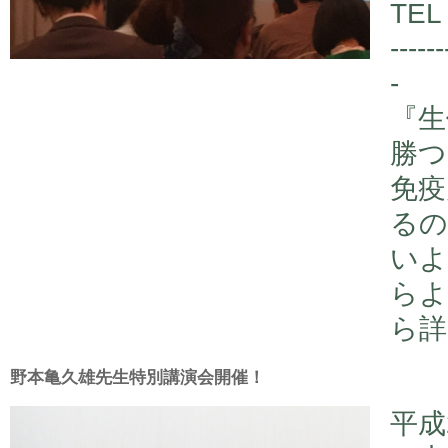
TEL
------
-
『生
勝つ
免疫
るの
いよ
らよ
ら詳
野本亀久雄先生特別講演会開催！
平成