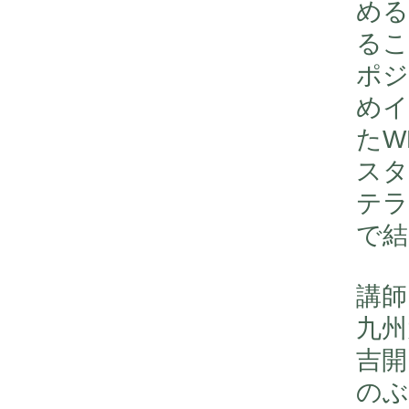
める
るこ
ポジ
めイ
たW
スタ
テラ
で結
講師
九州
吉開
のぶ