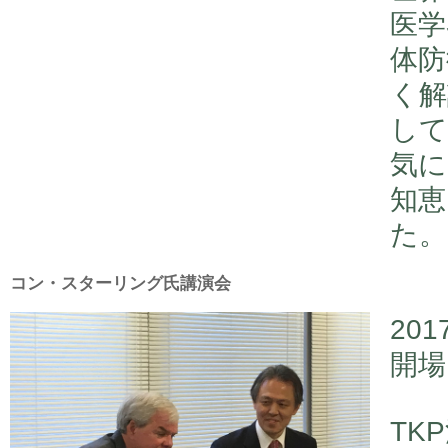
医学
体防
く解
して
気に
知恵
た。
コン・スターリング氏講演会
20
開場
TK