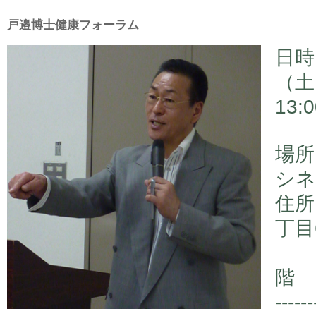
戸邉博士健康フォーラム
日時
（土
13:
場所
シネ
住所
丁目
渋
階
------