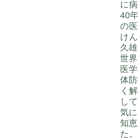
に病
40
の医
けん
久雄
世界
医学
体防
く解
して
気に
知恵
た。