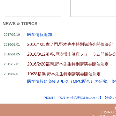
NEWS & TOPICS
医学情報追加
2017/05/10
2016/4/23虎ノ門.野本先生特別講演会開催決定
2016/03/01
2016/3/12渋谷.戸邉博士健康フォーラム開催決
2016/01/05
2016/2/20福岡.野本先生特別講演会開催決定
2015/12/01
10/28横浜.野本先生特別講演会開催決定
2015/07/01
医学情報に免疫ミルク（MPC配合）の研究、免
2014/09/03
アップしました。
吉開教授 講演会開催決定！
2012/09/26
【HOME】
【免疫抗体食品研究協会について】
【免疫ミ
小冊子発刊
2011/10/03
『これ一冊でわかる免疫と免疫ミルク』
〒150-0
危険からからだを守る『免疫の仕組み』NO.1～
2011/08/24