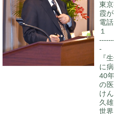
東京
霞が
電話
１
------
-
『生
に病
40
の医
けん
久雄
世界