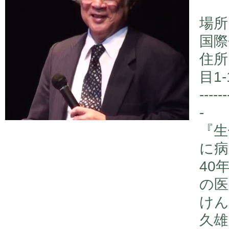
場所
国際
住所
目1-
------
-
『生
に病
40
の医
けん
久雄