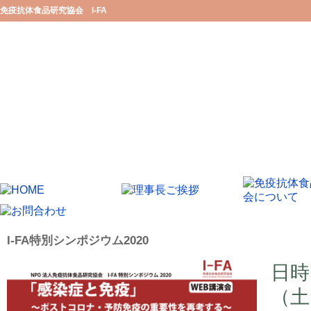
免疫抗体食品研究協会 I-FA
I-FA特別シンポジウム2020
日時
（土