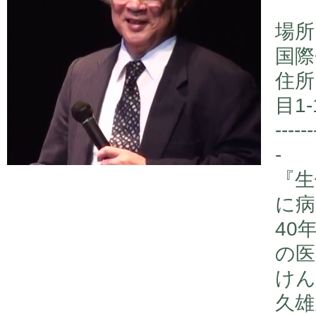
場所
国際
住所
目1-
------
-
『生
に病
40
の医
けん
久雄