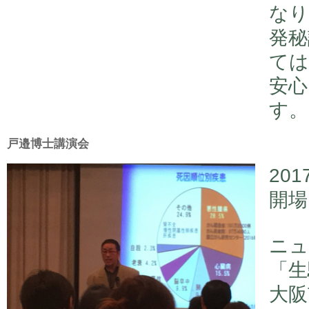
なり
発秘
ては
安心
す。
戸邉博士講演会
20
開場
ニュ
「生
大阪