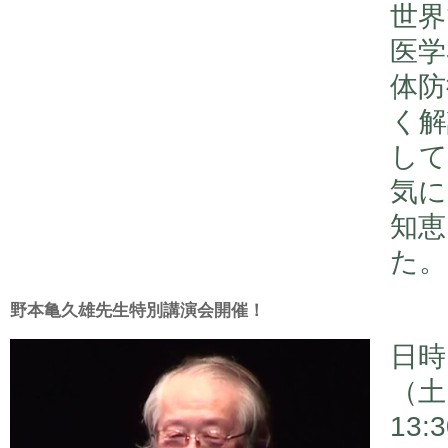
世界
医学
体防
く解
して
気に
知恵
た。
野本亀久雄先生特別講演会開催！
日時
（土
13: