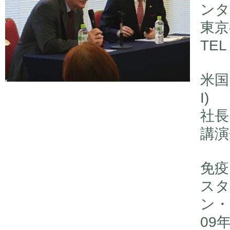
ンタ
東京
TEL
米国
I)
社長
講演
免疫
スタ
ン・
09