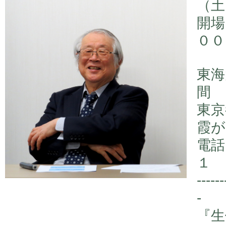
（土
開場
００
東海
間
東京
霞
電話
１
------
-
『生