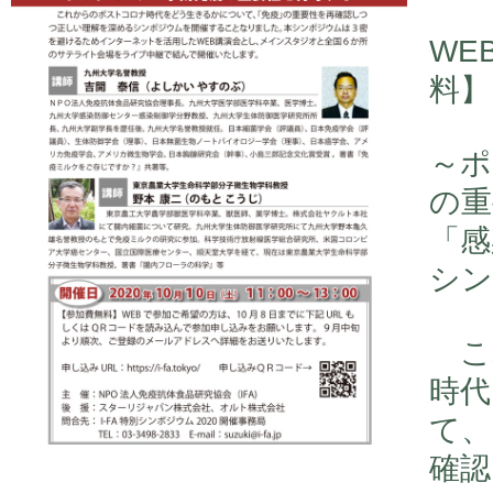
WE
料】
～ポ
の重
「感
シン
こ
時代
て、
確認