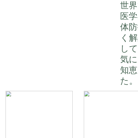
世界
医学
体防
く解
して
気に
知恵
た。