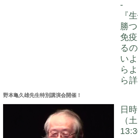
-
『生
勝つ
免疫
るの
いよ
らよ
ら詳
野本亀久雄先生特別講演会開催！
日時
（土
13: