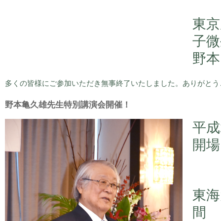
東京
子微
野本
多くの皆様にご参加いただき無事終了いたしました。ありがとう
野本亀久雄先生特別講演会開催！
平成
開場
東海
間